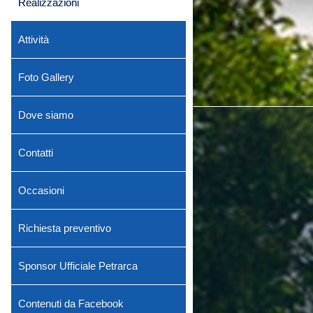
Realizzazioni
Attività
Foto Gallery
Dove siamo
Contatti
Occasioni
Richiesta preventivo
Sponsor Ufficiale Petrarca
Contenuti da Facebook