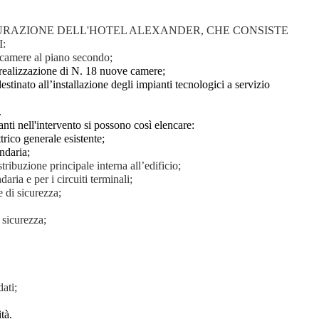
RAZIONE DELL'HOTEL ALEXANDER, CHE CONSISTE
:
 camere al piano
secondo;
a realizzazione di N. 18 nuove camere;
stinato all’installazione degli impianti tecnologici a servizio
i.
ranti nell'intervento si possono così elencare:
rico generale esistente;
ondaria;
tribuzione principale interna all’edificio;
aria e per i circuiti terminali;
e di sicurezza;
 sicurezza;
ati;
tà.