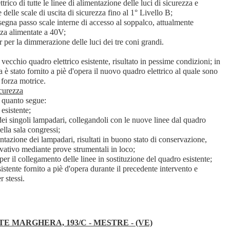
ico di tutte le linee di alimentazione delle luci di sicurezza e
delle scale di uscita di sicurezza fino al 1° Livello B;
segna passo scale interne di accesso al soppalco, attualmente
a alimentate a 40V;
 per la dimmerazione delle luci dei tre coni grandi.
vecchio quadro elettrico esistente, risultato in pessime condizioni; in
 è stato fornito a piè d'opera il nuovo quadro elettrico al quale sono
 forza motrice.
icurezza
 quanto segue:
esistente;
dei singoli lampadari, collegandoli con le nuove linee dal quadro
ella sala congressi;
entazione dei lampadari, risultati in buono stato di conservazione,
rvativo mediante prove strumentali in loco;
per il collegamento delle linee in sostituzione del quadro esistente;
tente fornito a piè d'opera durante il precedente intervento e
 stessi.
E MARGHERA, 193/C - MESTRE - (VE)