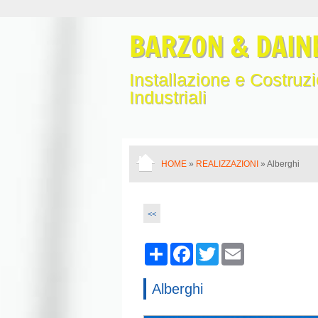
BARZON & DAINE
Installazione e Costruzio
Industriali
HOME
»
REALIZZAZIONI
» Alberghi
<<
Share
Facebook
Twitter
Email
Alberghi