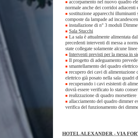
accorpamento nel nuovo quadro elettr
normale anche dei corridoi adiacenti e 
sostituzione apparecchi illuminanti 
composte da lampade ad incandescenz
installazione di n° 3 moduli Dimmer
Sala Stucchi
La sala è attualmente alimentata dal 
precedenti interventi di messa a norma
state collegate solamente alcune linee
Interventi previsti per la messa in s
Il progetto di adeguamento prevede
smantellamento del quadro elettrico 
recupero dei cavi di alimentazione 
elettrico già posato nella sala quadri d
recuperando i cavi esistenti di alim
dovrà essere verificato lo stato conse
realizzazione di quadro morsettiere 
allacciamento del quadro dimmer esis
verifica del funzionamento dei dimmer
HOTEL ALEXANDER - VIA FORT